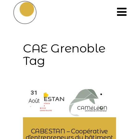
CAE Grenoble
Tag
31
Août
CABESTAN – Coopérative
d’entrepreneurs du bâtiment