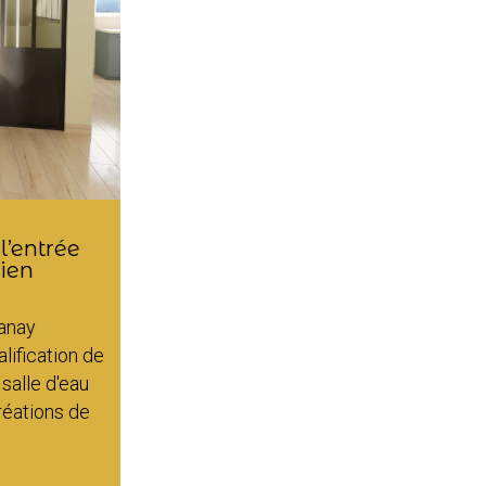
’entrée
bien
vanay
ification de
 salle d'eau
créations de