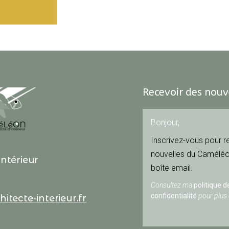
Recevoir des nou
Bonjour,
Inscrivez-vous pour r
nouvelles du Caméléo
ntérieur
boîte email.
Consultez ma
politique d
confidentialité
pour plus 
tecte-interieur.fr