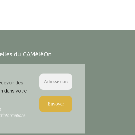
velles du CAMéléOn
ecevoir des
n dans votre
e
d’informations.