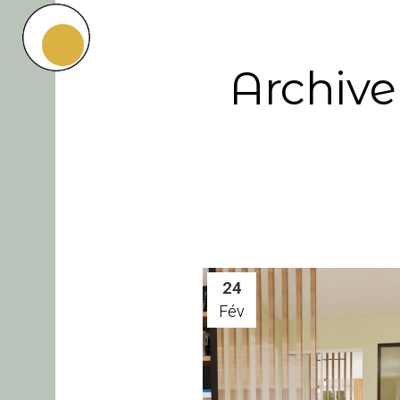
Archive
24
Fév