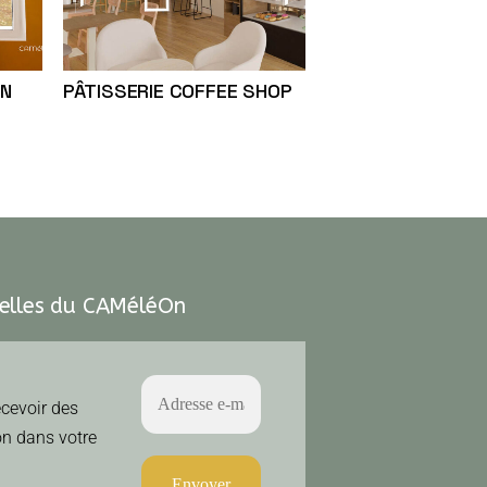
UN
PÂTISSERIE COFFEE SHOP
velles du CAMéléOn
ecevoir des
n dans votre