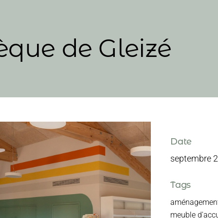
que de Gleizé
Date
septembre 
Tags
aménagement i
meuble d'accue