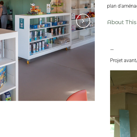
plan d'aménag
About This
—
Projet avant