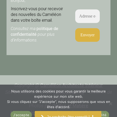
Bonjour,
Inscrivez-vous pour recevoir
des nouvelles du Caméléon
dans votre boîte email.
Consultez ma
politique de
confidentialité
pour plus
d’informations.
Copyright @
Caméléon Architecte Intérieur
Nous utilisons des cookies pour vous garantir la meilleure
Site architecturalisé par
FBMediaworks
– Création de
expérience sur mon site web.
sites internet à Condrieu
Si vous cliquez sur "J'accepte", nous supposerons que vous en
Photos par
Ombre et Matière
êtes d'accord.
Mentions légales
et
politique de confidentialité
J'accepte
Je refuse
Politique de confidentialité
Je souhaite être rappelé !